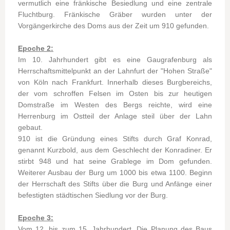
vermutlich eine fränkische Besiedlung und eine zentrale
Fluchtburg. Fränkische Gräber wurden unter der
Vorgängerkirche des Doms aus der Zeit um 910 gefunden.
Epoche 2:
Im 10. Jahrhundert gibt es eine Gaugrafenburg als
Herrschaftsmittelpunkt an der Lahnfurt der "Hohen Straße"
von Köln nach Frankfurt. Innerhalb dieses Burgbereichs,
der vom schroffen Felsen im Osten bis zur heutigen
Domstraße im Westen des Bergs reichte, wird eine
Herrenburg im Ostteil der Anlage steil über der Lahn
gebaut.
910 ist die Gründung eines Stifts durch Graf Konrad,
genannt Kurzbold, aus dem Geschlecht der Konradiner. Er
stirbt 948 und hat seine Grablege im Dom gefunden.
Weiterer Ausbau der Burg um 1000 bis etwa 1100. Beginn
der Herrschaft des Stifts über die Burg und Anfänge einer
befestigten städtischen Siedlung vor der Burg.
Epoche 3:
Vom 12. bis zum 15. Jahrhundert. Die Planung des Baus